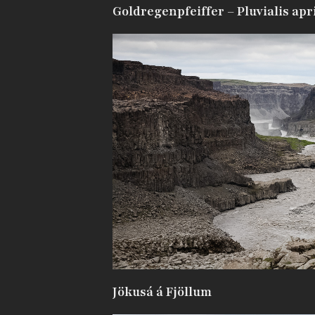
Goldregenpfeiffer – Pluvialis apr
Jökusá á Fjöllum